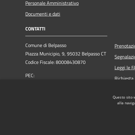
Personale Amministrativo
Documenti e dati
CONTATTI
Comune di Belpasso
Prenotaz
Piazza Municipio, 9, 95032 Belpasso CT
Segnalazi
Codice Fiscale: 80008430870
Leggi le 
PEC:
Richiesta
protocollo@pec.comune.belpasso.ct.it
Centralino Unico: 0957051111
Questo sito 
alla navig
RSS
Accessibilità
Privacy
Cookie
Mappa de