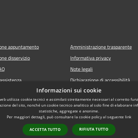
ione appuntamento
Amministrazione trasparente
one disservizio
Informativa privacy
FAQ
Note legali
 assistenza
Dichiarazione di accessibilità
Informazioni sui cookie
web utilizza cookie tecnici e assimilati strettamente necessari al corretto fu
azione del sito, nonché un cookie tecnico analitico al solo fine di elaborare i
statistiche, aggregate e anonime.
Per maggiori dettagli, può consultare la cookie policy al seguente
link
RIFIUTA TUTTO
ACCETTA TUTTO
l sito
Copyright © 2026 • Comune di