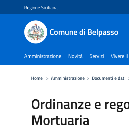
Salta al contenuto principale
Regione Siciliana
Comune di Belpasso
Amministrazione
Novità
Servizi
Vivere 
Home
>
Amministrazione
>
Documenti e dati
Ordinanze e rego
Mortuaria