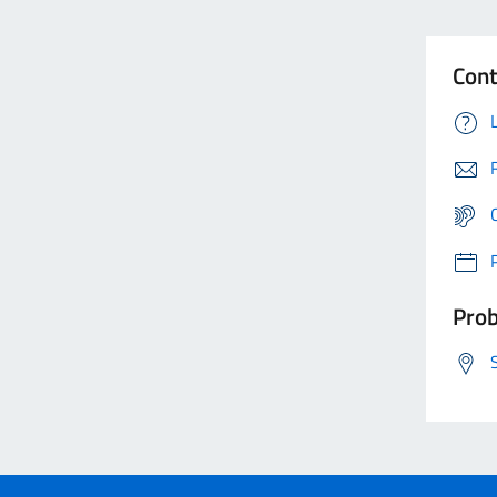
Cont
Prob