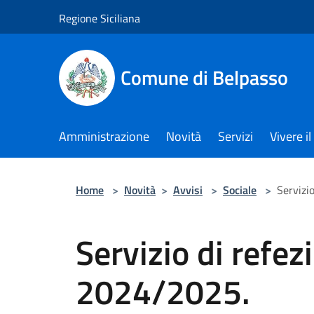
Salta al contenuto principale
Regione Siciliana
Comune di Belpasso
Amministrazione
Novità
Servizi
Vivere 
Home
>
Novità
>
Avvisi
>
Sociale
>
Servizio
Servizio di refez
2024/2025.