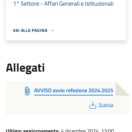
1° Settore - Affari Generali e Istituzionali
VAI ALLA PAGINA
Allegati
AVVISO avvio refezione 2024.2025
PDF
Scarica
Ultimo aggiornamento
: 4 dicembre 2024, 13:00