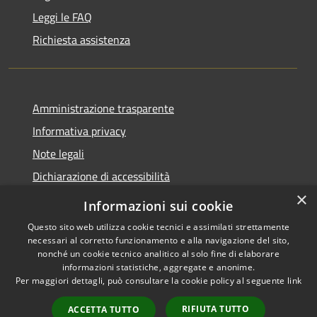
Leggi le FAQ
Richiesta assistenza
Amministrazione trasparente
Informativa privacy
Note legali
Dichiarazione di accessibilità
×
Informazioni sui cookie
Questo sito web utilizza cookie tecnici e assimilati strettamente
necessari al corretto funzionamento e alla navigazione del sito,
RSS
Copyright © 2026 • Comune di
nonché un cookie tecnico analitico al solo fine di elaborare
Accessibilità
Belpasso • Powered by
informazioni statistiche, aggregate e anonime.
Privacy
Municipium
Accesso
Per maggiori dettagli, può consultare la cookie policy al seguente
link
•
Cookie
redazione
RIFIUTA TUTTO
ACCETTA TUTTO
Mappa del sito