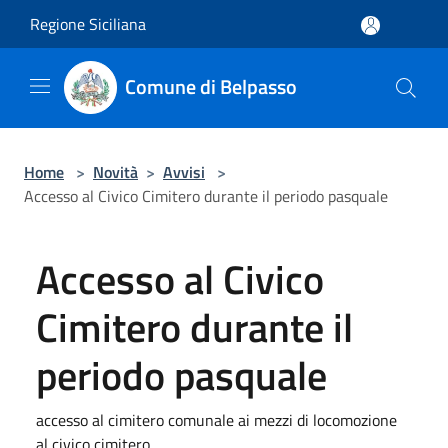
Salta al contenuto principale
Regione Siciliana
Comune di Belpasso
Home
>
Novità
>
Avvisi
>
Accesso al Civico Cimitero durante il periodo pasquale
Accesso al Civico
Cimitero durante il
periodo pasquale
accesso al cimitero comunale ai mezzi di locomozione
al civico cimitero