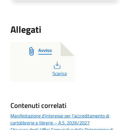
Allegati
Avviso
PDF
Scarica
Contenuti correlati
Manifestazione d’interesse per l’accreditamento di
cartolibrerie e librerie – A.S. 2026/2027
Chiusura degli Uffici Comunali e della Delegazione di