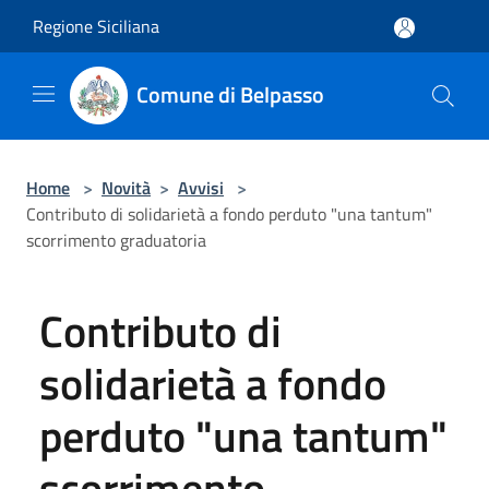
Salta al contenuto principale
Regione Siciliana
Comune di Belpasso
Home
>
Novità
>
Avvisi
>
Contributo di solidarietà a fondo perduto "una tantum"
scorrimento graduatoria
Contributo di
solidarietà a fondo
perduto "una tantum"
scorrimento