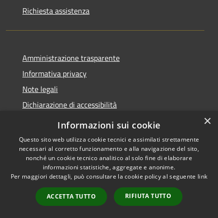
Richiesta assistenza
Amministrazione trasparente
Informativa privacy
Note legali
Dichiarazione di accessibilità
×
Informazioni sui cookie
Questo sito web utilizza cookie tecnici e assimilati strettamente
necessari al corretto funzionamento e alla navigazione del sito,
RSS
Copyright © 2026 • Comune di
nonché un cookie tecnico analitico al solo fine di elaborare
Accessibilità
Belpasso • Powered by
informazioni statistiche, aggregate e anonime.
Privacy
Municipium
Accesso
•
Per maggiori dettagli, può consultare la cookie policy al seguente
link
Cookie
redazione
RIFIUTA TUTTO
ACCETTA TUTTO
Mappa del sito