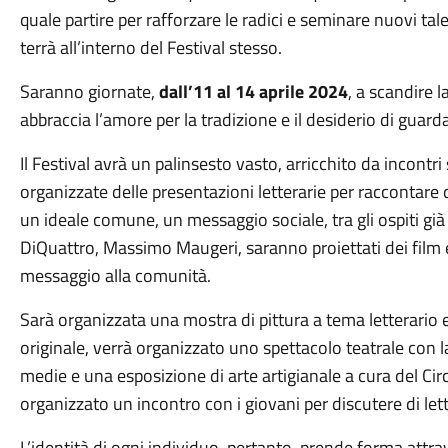
quale partire per rafforzare le radici e seminare nuovi tale
terrà all’interno del Festival stesso.
Saranno giornate,
dall’11 al 14 aprile 2024
, a scandire 
abbraccia l’amore per la tradizione e il desiderio di guard
Il Festival avrà un palinsesto vasto, arricchito da incontri
organizzate delle presentazioni letterarie per raccontare
un ideale comune, un messaggio sociale, tra gli ospiti gi
DiQuattro, Massimo Maugeri, saranno proiettati dei film e
messaggio alla comunità.
Sarà organizzata una mostra di pittura a tema letterario 
originale, verrà organizzato uno spettacolo teatrale con l
medie e una esposizione di arte artigianale a cura del Circ
organizzato un incontro con i giovani per discutere di le
L’identità di ogni individuo, pertanto, prende forma attrav