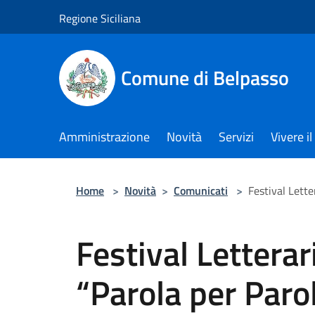
Salta al contenuto principale
Regione Siciliana
Comune di Belpasso
Amministrazione
Novità
Servizi
Vivere 
Home
>
Novità
>
Comunicati
>
Festival Lette
Festival Letterar
“Parola per Paro