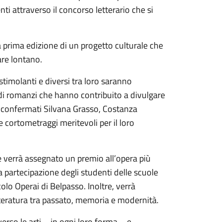
nti attraverso il concorso letterario che si
la prima edizione di un progetto culturale che
are lontano.
 stimolanti e diversi tra loro saranno
 di romanzi che hanno contribuito a divulgare
à confermati Silvana Grasso, Costanza
 cortometraggi meritevoli per il loro
e verrà assegnato un premio all’opera più
a partecipazione degli studenti delle scuole
olo Operai di Belpasso. Inoltre, verrà
tteratura tra passato, memoria e modernità.
erso le arti – in ogni loro forma – e