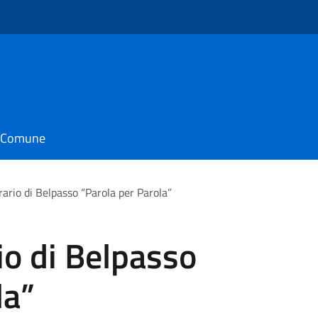
il Comune
rario di Belpasso “Parola per Parola”
io di Belpasso
la”