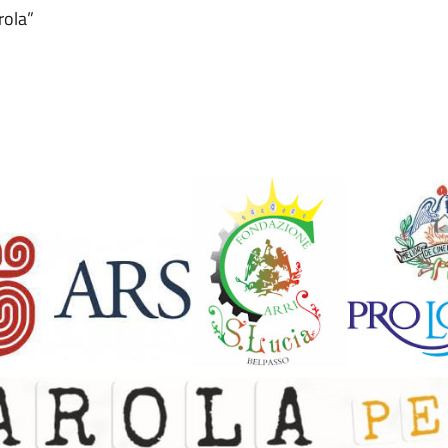
rola”