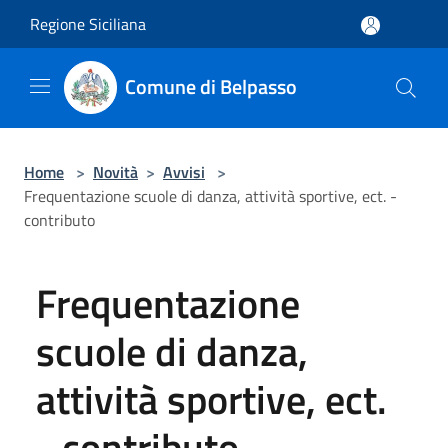
Salta al contenuto principale
Regione Siciliana
Comune di Belpasso
Home
>
Novità
>
Avvisi
>
Frequentazione scuole di danza, attività sportive, ect. -
contributo
Frequentazione
scuole di danza,
attività sportive, ect.
- contributo