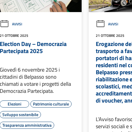
AVVISI
AVVISI
21 OTTOBRE 2025
21 OTTOBRE 2025
Election Day – Democrazia
Erogazione del
Partecipata 2025
trasporto a fa
portatori di h
residenti nel 
Giovedì 6 novembre 2025 i
Belpasso presso
cittadini di Belpasso sono
riabilitazione e
chiamati a votare i progetti della
scolastici, me
Democrazia Partecipata.
accreditamento
di voucher, a
Elezioni
Patrimonio culturale
Sviluppo sostenibile
L’Avviso favorisc
Trasparenza amministrativa
servizi sociali e 