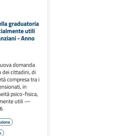
lla graduatoria
cialmente utili
 anziani - Anno
 nuova domanda
 dei cittadini, di
 età compresa tra i
ensionati, in
eità psico-fisica,
lmente utili —
6
azione
e