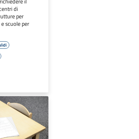
ichiedere il
centri di
trutture per
a e scuole per
lidi