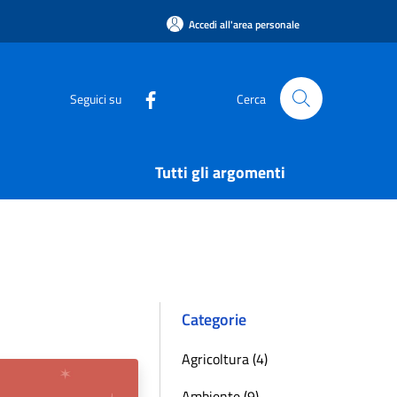
Accedi all'area personale
Seguici su
Cerca
Tutti gli argomenti
Categorie
Agricoltura (4)
Ambiente (9)