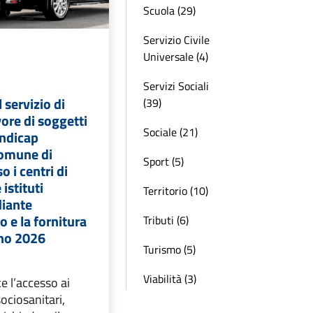
Scuola (29)
Servizio Civile
Universale (4)
Servizi Sociali
 servizio di
(39)
vore di soggetti
Sociale (21)
andicap
comune di
Sport (5)
 i centri di
 istituti
Territorio (10)
diante
 e la fornitura
Tributi (6)
nno 2026
Turismo (5)
Viabilità (3)
e l’accesso ai
sociosanitari,