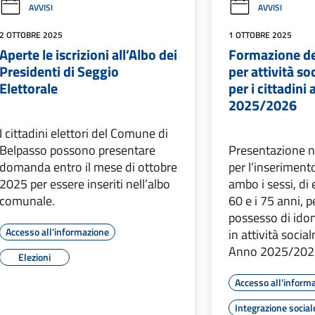
AVVISI
AVVISI
2 OTTOBRE 2025
1 OTTOBRE 2025
Aperte le iscrizioni all’Albo dei
Formazione de
Presidenti di Seggio
per attività so
Elettorale
per i cittadini
2025/2026
I cittadini elettori del Comune di
Belpasso possono presentare
Presentazione
domanda entro il mese di ottobre
per l’inserimento
2025 per essere inseriti nell’albo
ambo i sessi, di
comunale.
60 e i 75 anni, p
possesso di idon
Accesso all'informazione
in attività socia
Anno 2025/202
Elezioni
Accesso all'inform
Integrazione social