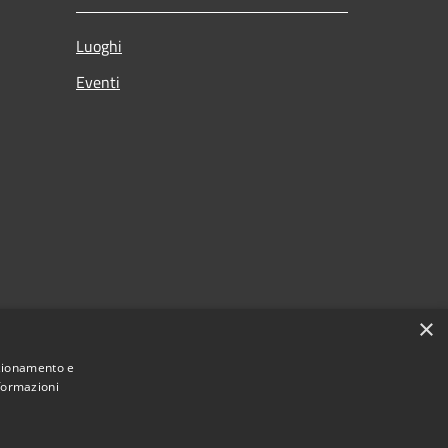
Luoghi
Eventi
×
nzionamento e
nformazioni