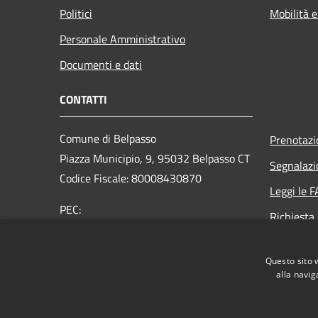
Politici
Mobilità e
Personale Amministrativo
Documenti e dati
CONTATTI
Comune di Belpasso
Prenotaz
Piazza Municipio, 9, 95032 Belpasso CT
Segnalazi
Codice Fiscale: 80008430870
Leggi le 
PEC:
Richiesta
protocollo@pec.comune.belpasso.ct.it
Centralino Unico: 0957051111
Questo sito 
alla navig