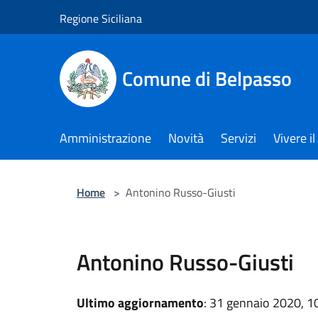
Salta al contenuto principale
Regione Siciliana
Comune di Belpasso
Amministrazione
Novità
Servizi
Vivere 
Home
>
Antonino Russo-Giusti
Antonino Russo-Giusti
Ultimo aggiornamento
: 31 gennaio 2020, 1