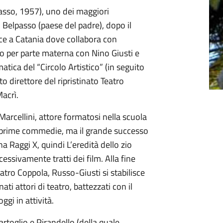
asso, 1957), uno dei maggiori
di Belpasso (paese del padre), dopo il
ce a Catania dove collabora con
 per parte materna con Nino Giusti e
atica del “Circolo Artistico” (in seguito
o direttore del ripristinato Teatro
acrì.
arcellini, attore formatosi nella scuola
e prime commedie, ma il grande successo
 Raggi X, quindi L’eredità dello zio
essivamente tratti dei film. Alla fine
eatro Coppola, Russo-Giusti si stabilisce
i attori di teatro, battezzati con il
ggi in attività.
rtoglio e Pirandello (della quale