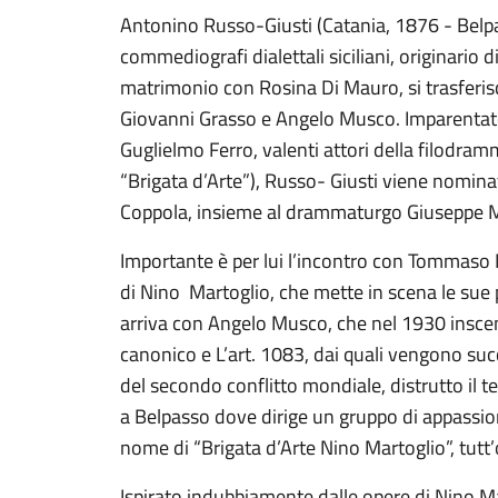
Antonino Russo-Giusti (Catania, 1876 - Belp
commediografi dialettali siciliani, originario 
matrimonio con Rosina Di Mauro, si trasferis
Giovanni Grasso e Angelo Musco. Imparentato
Guglielmo Ferro, valenti attori della filodramm
“Brigata d’Arte”), Russo- Giusti viene nominat
Coppola, insieme al drammaturgo Giuseppe M
Importante è per lui l’incontro con Tommaso M
di Nino Martoglio, che mette in scena le su
arriva con Angelo Musco, che nel 1930 inscena
canonico e L’art. 1083, dai quali vengono succ
del secondo conflitto mondiale, distrutto il t
a Belpasso dove dirige un gruppo di appassionat
nome di “Brigata d’Arte Nino Martoglio”, tutt’o
Ispirato indubbiamente dalle opere di Nino Ma