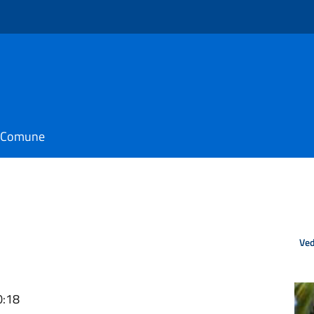
il Comune
Ved
0:18