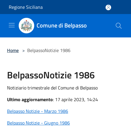
Salta al contenuto principale
Regione Siciliana
Comune di Belpasso
Home
>
BelpassoNotizie 1986
BelpassoNotizie 1986
Notiziario trimestrale del Comune di Belpasso
Ultimo aggiornamento
: 17 aprile 2023, 14:24
Belpasso Notizie - Marzo 1986
Belpasso Notizie - Giugno 1986