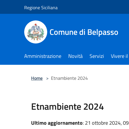
Salta al contenuto principale
Regione Siciliana
Comune di Belpasso
Amministrazione
Novità
Servizi
Vivere 
Home
>
Etnambiente 2024
Etnambiente 2024
Ultimo aggiornamento
: 21 ottobre 2024, 09