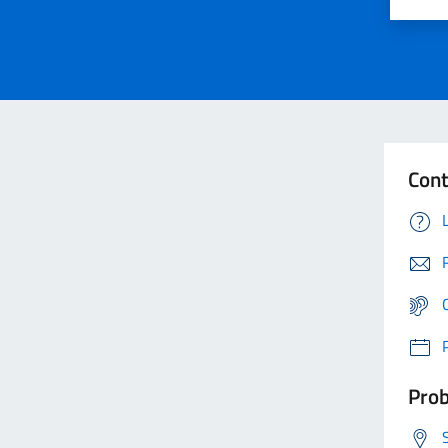
Cont
Prob