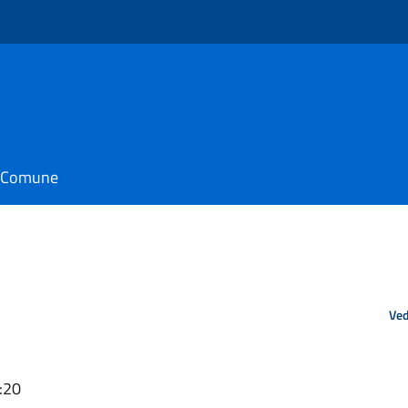
il Comune
Ved
:20