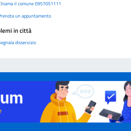
Chiama il comune 0957051111
Prenota un appuntamento
lemi in città
Segnala disservizio