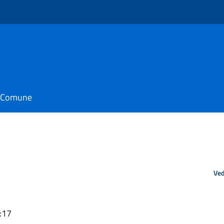
il Comune
Ved
:17