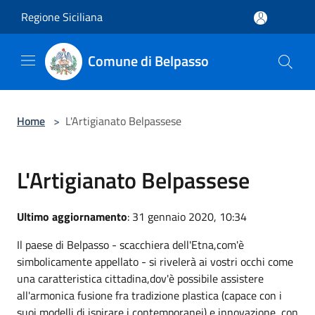
Salta al contenuto principale
Regione Siciliana
Comune di Belpasso
Home
>
L'Artigianato Belpassese
L'Artigianato Belpassese
Ultimo aggiornamento
: 31 gennaio 2020, 10:34
Il paese di Belpasso - scacchiera dell'Etna,com'è
simbolicamente appellato - si rivelerà ai vostri occhi come
una caratteristica cittadina,dov'è possibile assistere
all'armonica fusione fra tradizione plastica (capace con i
suoi modelli di ispirare i contemporanei) e innovazione, con