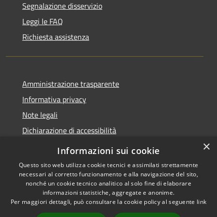
Segnalazione disservizio
Leggi le FAQ
Richiesta assistenza
Amministrazione trasparente
Informativa privacy
Note legali
Dichiarazione di accessibilità
×
Informazioni sui cookie
Questo sito web utilizza cookie tecnici e assimilati strettamente
necessari al corretto funzionamento e alla navigazione del sito,
RSS
Copyright © 2026 • Comune di
nonché un cookie tecnico analitico al solo fine di elaborare
Accessibilità
Belpasso • Powered by
informazioni statistiche, aggregate e anonime.
Privacy
Municipium
Accesso
Per maggiori dettagli, può consultare la cookie policy al seguente
link
•
Cookie
redazione