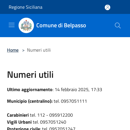
Salta al contenuto principale
Regione Siciliana
Comune di Belpasso
Home
>
Numeri utili
Numeri utili
Ultimo aggiornamento
: 14 febbraio 2025, 17:33
Municipio (centralino):
tel. 0957051111
Carabinieri
tel. 112 - 095912200
Vigili Urbani
tel. 0957051240
Protezione civile
: tel. 0957051247