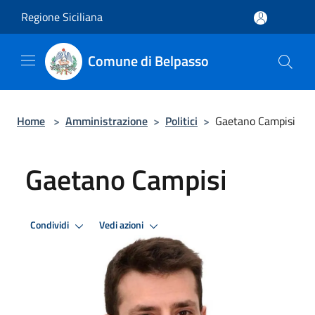
Salta al contenuto principale
Regione Siciliana
Comune di Belpasso
Home
>
Amministrazione
>
Politici
>
Gaetano Campisi
Gaetano Campisi
Condividi
Vedi azioni