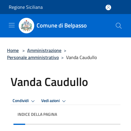
Salta al contenuto principale
Regione Siciliana
Comune di Belpasso
Home
>
Amministrazione
>
Personale amministrativo
>
Vanda Caudullo
Vanda Caudullo
Condividi
Vedi azioni
INDICE DELLA PAGINA