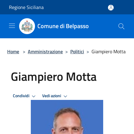
Salta al contenuto principale
Regione Siciliana
Comune di Belpasso
Home
>
Amministrazione
>
Politici
>
Giampiero Motta
Giampiero Motta
Condividi
Vedi azioni