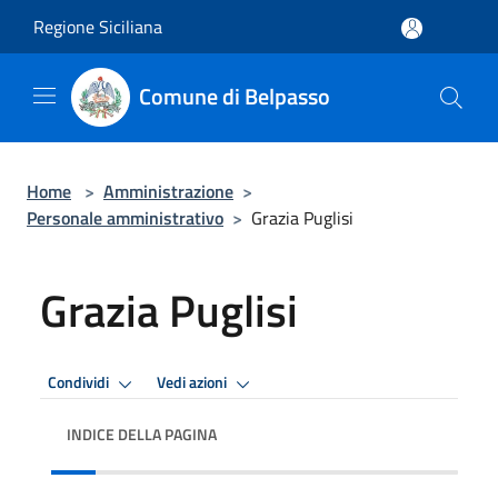
Salta al contenuto principale
Regione Siciliana
Comune di Belpasso
Home
>
Amministrazione
>
Personale amministrativo
>
Grazia Puglisi
Grazia Puglisi
Condividi
Vedi azioni
INDICE DELLA PAGINA