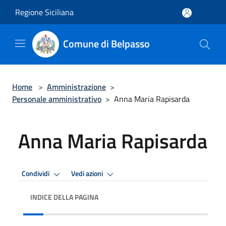
Salta al contenuto principale
Regione Siciliana
Comune di Belpasso
Home
>
Amministrazione
>
Personale amministrativo
>
Anna Maria Rapisarda
Anna Maria Rapisarda
Condividi
Vedi azioni
INDICE DELLA PAGINA