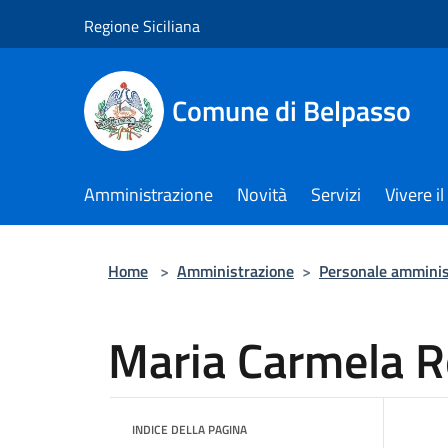
Salta al contenuto principale
Regione Siciliana
Comune di Belpasso
Amministrazione
Novità
Servizi
Vivere 
Home
>
Amministrazione
>
Personale amminis
Maria Carmela 
INDICE DELLA PAGINA