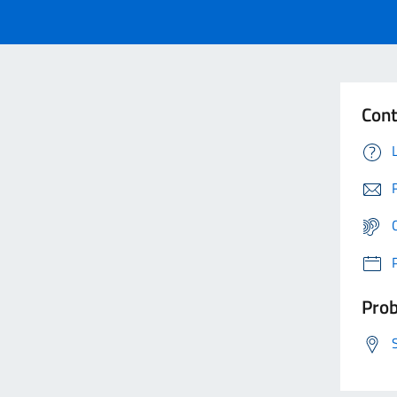
Cont
Prob