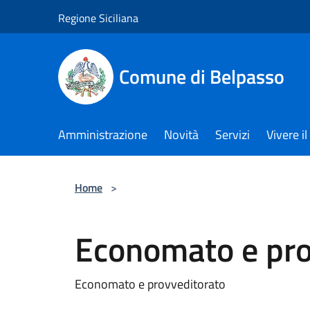
Salta al contenuto principale
Regione Siciliana
Comune di Belpasso
Amministrazione
Novità
Servizi
Vivere 
Home
>
Economato e pro
Economato e provveditorato