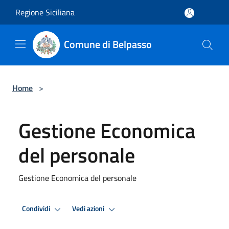
Salta al contenuto principale
Regione Siciliana
Comune di Belpasso
Home
>
Gestione Economica
del personale
Gestione Economica del personale
Condividi
Vedi azioni