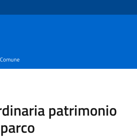
il Comune
dinaria patrimonio
oparco