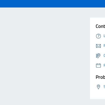
Cont
Prob