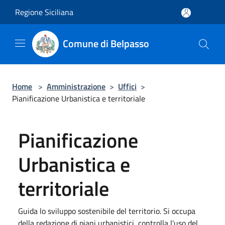
Salta al contenuto principale
Regione Siciliana
Comune di Belpasso
Home
>
Amministrazione
>
Uffici
>
Pianificazione Urbanistica e territoriale
Pianificazione
Urbanistica e
territoriale
Guida lo sviluppo sostenibile del territorio. Si occupa
della redazione di piani urbanistici, controlla l'uso del