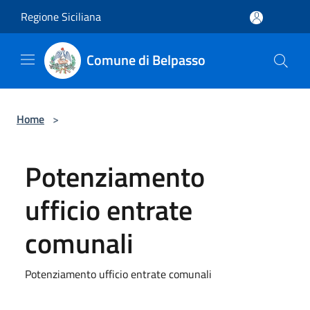
Salta al contenuto principale
Regione Siciliana
Comune di Belpasso
Home
>
Potenziamento
ufficio entrate
comunali
Potenziamento ufficio entrate comunali