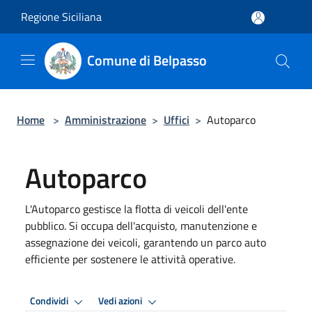
Salta al contenuto principale
Regione Siciliana
Comune di Belpasso
Home
>
Amministrazione
>
Uffici
>
Autoparco
Autoparco
L'Autoparco gestisce la flotta di veicoli dell'ente
pubblico. Si occupa dell'acquisto, manutenzione e
assegnazione dei veicoli, garantendo un parco auto
efficiente per sostenere le attività operative.
Condividi
Vedi azioni