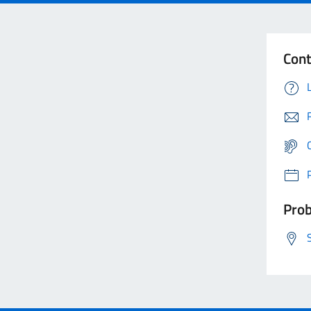
Cont
Prob