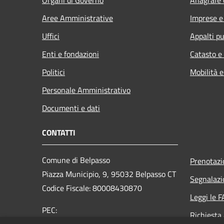
Aree Amministrative
Imprese 
Uffici
Appalti pu
Enti e fondazioni
Catasto e
Politici
Mobilità e
Personale Amministrativo
Documenti e dati
CONTATTI
Comune di Belpasso
Prenotaz
Piazza Municipio, 9, 95032 Belpasso CT
Segnalazi
Codice Fiscale: 80008430870
Leggi le 
PEC:
Richiesta
protocollo@pec.comune.belpasso.ct.it