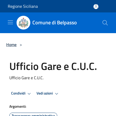
Salta al contenuto principale
Regione Siciliana
Comune di Belpasso
Home
>
Ufficio Gare e C.U.C.
Ufficio Gare e C.U.C.
Condividi
Vedi azioni
Argomenti:
Trasparenza amministrativa