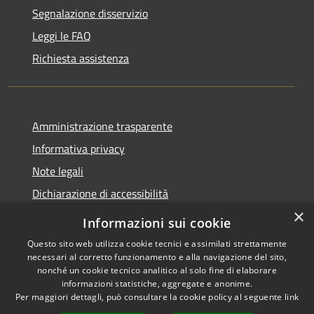
Segnalazione disservizio
Leggi le FAQ
Richiesta assistenza
Amministrazione trasparente
Informativa privacy
Note legali
Dichiarazione di accessibilità
×
Informazioni sui cookie
Questo sito web utilizza cookie tecnici e assimilati strettamente
necessari al corretto funzionamento e alla navigazione del sito,
RSS
Copyright © 2026 • Comune di
nonché un cookie tecnico analitico al solo fine di elaborare
Accessibilità
Belpasso • Powered by
informazioni statistiche, aggregate e anonime.
Privacy
Municipium
Accesso
Per maggiori dettagli, può consultare la cookie policy al seguente
link
•