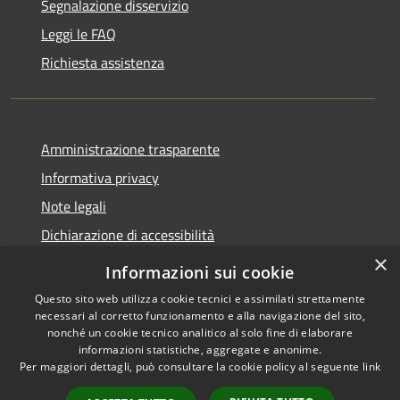
Segnalazione disservizio
Leggi le FAQ
Richiesta assistenza
Amministrazione trasparente
Informativa privacy
Note legali
Dichiarazione di accessibilità
×
Informazioni sui cookie
Questo sito web utilizza cookie tecnici e assimilati strettamente
necessari al corretto funzionamento e alla navigazione del sito,
RSS
Copyright © 2026 • Comune di
nonché un cookie tecnico analitico al solo fine di elaborare
Accessibilità
Belpasso • Powered by
informazioni statistiche, aggregate e anonime.
Privacy
Municipium
Accesso
Per maggiori dettagli, può consultare la cookie policy al seguente
link
•
Cookie
redazione