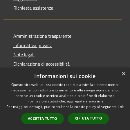
Richiesta assistenza
Amministrazione trasparente
Informativa privacy
Note legali
Dichiarazione di accessibilità
×
Informazioni sui cookie
Questo sito web utilizza cookie tecnici e assimilati strettamente
necessari al corretto funzionamento e alla navigazione del sito,
RSS
Copyright © 2026 • Comune di
nonché un cookie tecnico analitico al solo fine di elaborare
Accessibilità
Belpasso • Powered by
informazioni statistiche, aggregate e anonime.
Privacy
Municipium
Accesso
Per maggiori dettagli, può consultare la cookie policy al seguente
link
•
Cookie
redazione
RIFIUTA TUTTO
ACCETTA TUTTO
Mappa del sito