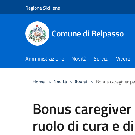
Salta al contenuto principale
Regione Siciliana
Comune di Belpasso
Amministrazione
Novità
Servizi
Vivere 
Home
>
Novità
>
Avvisi
>
Bonus caregiver per
Bonus caregiver 
ruolo di cura e d