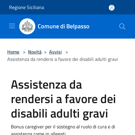
Salta al contenuto principale
Regione Siciliana
Comune di Belpasso
Home
>
Novità
>
Avvisi
>
Assistenza da rendersi a favore dei disabili adulti gravi
Assistenza da
rendersi a favore dei
disabili adulti gravi
Bonus caregiver per il sostegno al ruolo di cura e di
assistenza come in allegati