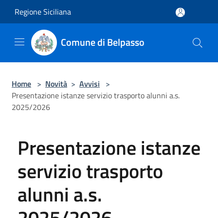
Salta al contenuto principale
Regione Siciliana
Comune di Belpasso
Home
>
Novità
>
Avvisi
>
Presentazione istanze servizio trasporto alunni a.s.
2025/2026
Presentazione istanze
servizio trasporto
alunni a.s.
2025/2026