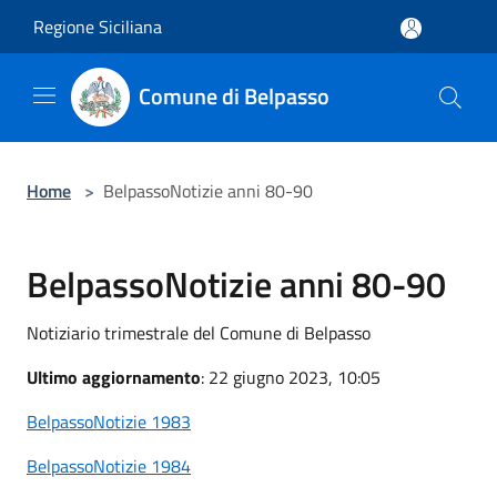
Salta al contenuto principale
Regione Siciliana
Comune di Belpasso
Home
>
BelpassoNotizie anni 80-90
BelpassoNotizie anni 80-90
Notiziario trimestrale del Comune di Belpasso
Ultimo aggiornamento
: 22 giugno 2023, 10:05
BelpassoNotizie 1983
BelpassoNotizie 1984