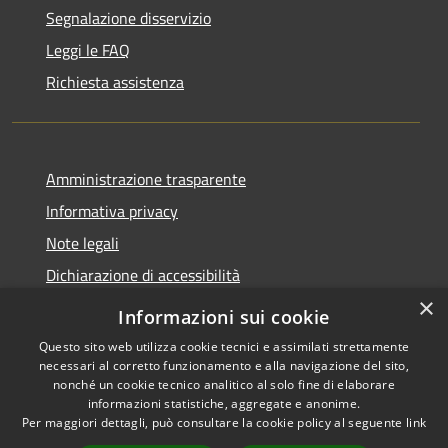
Segnalazione disservizio
Leggi le FAQ
Richiesta assistenza
Amministrazione trasparente
Informativa privacy
Note legali
Dichiarazione di accessibilità
×
Informazioni sui cookie
Questo sito web utilizza cookie tecnici e assimilati strettamente
necessari al corretto funzionamento e alla navigazione del sito,
RSS
Copyright © 2026 • Comune di
nonché un cookie tecnico analitico al solo fine di elaborare
Accessibilità
Belpasso • Powered by
informazioni statistiche, aggregate e anonime.
Privacy
Municipium
Accesso
Per maggiori dettagli, può consultare la cookie policy al seguente
link
•