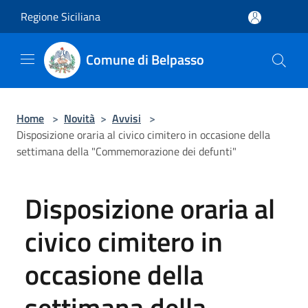
Salta al contenuto principale
Regione Siciliana
Comune di Belpasso
Home
>
Novità
>
Avvisi
>
Disposizione oraria al civico cimitero in occasione della
settimana della "Commemorazione dei defunti"
Disposizione oraria al
civico cimitero in
occasione della
settimana della